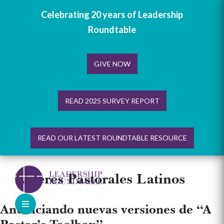
Celebrating 20 years of Leadership
Roundtable
GIVE NOW
READ 2025 SURVEY REPORT
READ OUR LATEST ROUNDTABLE RESOURCE
Skip
to
Líderes Pastorales Latinos
content
Anuniciando nuevas versiones de “A