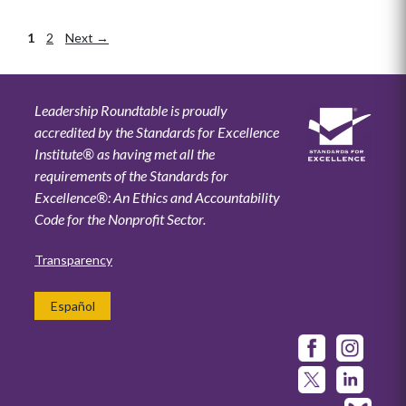
Page
1
Page
2
Next
→
Leadership Roundtable is proudly
accredited by the Standards for Excellence
Institute® as having met all the
requirements of the Standards for
Excellence®: An Ethics and Accountability
Code for the Nonprofit Sector.
Transparency
Español